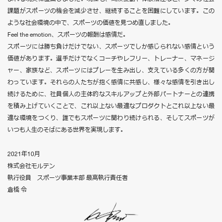
課題がスポーツの機会を減少させ、継続することを困難にしています。この
ような社会環境の中で、スポーツの価値を見つめ直しました。
Feel the emotion、スポーツの報酬は感情だ。
スポーツには勝ち負けだけでない、スポーツでしか感じられない感情という
価値があります。選手だけでなくコーチやレフリー、トレーナー、マネージ
ャー、家族など、スポーツにはプレーを生み出し、支えている多くの方が関
わっています。それらの人たちが抱く感情に共感し、様々な感情を引き出し
続けるために、社員個人の主体的なスキルアップと外部パートナーとの連携
を積み上げていくことで、これ以上ない最適なプロダクトとこれ以上ない最
適な環境をつくり、誰でもスポーツに関わり続けられる、そしてスポーツが
いつも人生のそばにある世界を実現します。
2021年10月
株式会社モルテン
執行役員 スポーツ事業本部 最高執行責任者
倉橋 令