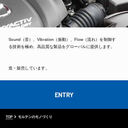
自然と建築を楽しむ心とエンジニアリングを通じて、100年
スポーツでしか感じられない本物の感情を引き出すために、
Sound（音）、Vibration（振動）、Flow（流れ）を制御す
医療、福祉、健康分野の課題を、アカデミックに綿密な探究
自然と建築を楽しむ心とエンジニアリングを通じて、100年
スポーツでしか感じられない本物の感情を引き出すために、
先まで誇れる製品を創ります。浮桟橋や養殖用フロートのマ
これ以上ない最適なプロダクトやこれ以上ない最適な環境を
る技術を極め、高品質な製品をグローバルに提供します。
をすることで、本当に必要とされる製品とサービスを世の中
先まで誇れる製品を創ります。浮桟橋や養殖用フロートのマ
これ以上ない最適なプロダクトやこれ以上ない最適な環境を
リン用品など水に関わる分野の製品、また高速道路や鉄道に
つくり、スポーツがいつも人生のそばにある世界を実現する
に提供します。
リン用品など水に関わる分野の製品、また高速道路や鉄道に
つくり、スポーツがいつも人生のそばにある世界を実現する
おいて、耐震を目的とした橋梁用ゴム支承などの製品を製
おいて、耐震を目的とした橋梁用ゴム支承などの製品を製
造・販売しています。
造・販売しています。
ENTRY
TOP
モルテンのモノづくり