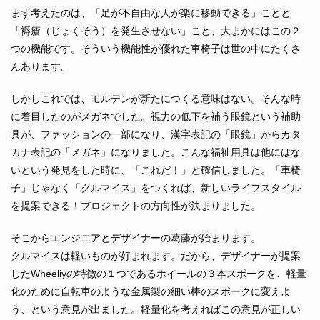
まず考えたのは、「足が不自由な人が楽に移動できる」ことと
「
褥瘡
じょくそう
を発生させない」こと、大まかにはこの２
つの機能です。そういう機能性が優れた車椅子は世の中にたくさ
んあります。
しかしこれでは、モルテンが新たにつくる意味はない。そんな時
に着目したのがメガネでした。視力の低下を補う眼鏡という補助
具が、ファッションの一部になり、漢字表記の「眼鏡」からカタ
カナ表記の「メガネ」になりました。こんな福祉用具は他にはな
いという発見をした時に、「これだ！」と確信しました。「車椅
子」じゃなく「クルマイス」をつくれば、新しいライフスタイル
を提案できる！プロジェクトの方向性が決まりました。
そこからエンジニアとデザイナーの葛藤が始まります。
クルマイスは軽いものが好まれます。だから、デザイナーが提案
したWheeliyの特徴の１つであるホイールの３本スポークを、軽量
化のために自転車のような金属製の細い棒のスポークに変えよ
う、という意見が出ました。軽量化を考えればこの意見が正しい