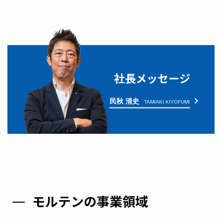
社長メッセージ
民秋 清史
TAMIAKI KIYOFUMI
モ
ル
テ
ン
の
事
業
領
域