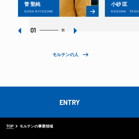
菅 聖純
小砂 匡
SUGA KIYOZUMI
KOSUNA TASU
01
/
11
モルテンの人
ENTRY
TOP
モルテンの事業領域