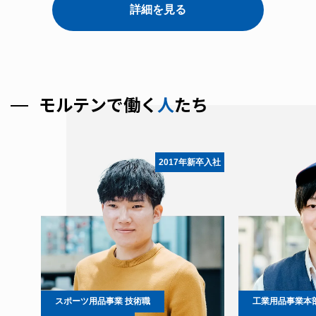
詳細を見る
モ
ル
テ
ン
で
働
く
人
た
ち
新卒入社
2017年新卒入社
スポーツ用品事業 技術職
工業用品事業本