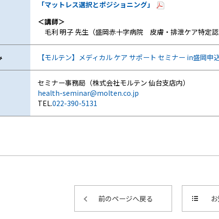
「マットレス選択とポジショニング」
＜講師＞
毛利 明子 先生（盛岡赤十字病院 皮膚・排泄ケア特定認
み
【モルテン】メディカル ケア サポート セミナー in盛岡申
セミナー事務局（株式会社モルテン 仙台支店内）
health-seminar@molten.co.jp
TEL.
022-390-5131
前のページへ戻る
お