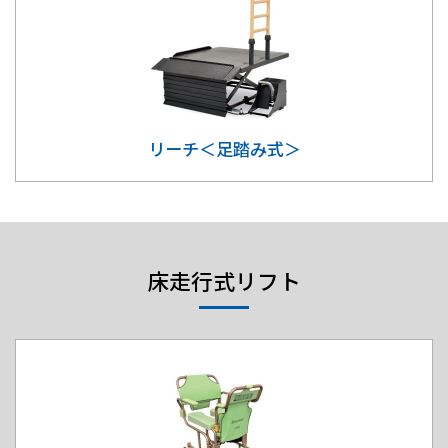
リーチ＜足踏み式＞
床走行式リフト