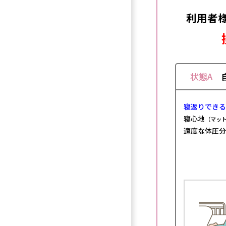
利用者
状態A
自
寝返りできる
寝心地
（マッ
適度な体圧分