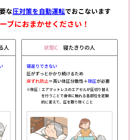
要な
圧対策を自動運転
でおこないます
ーブにおまかせください！
る人
状態C
寝たきりの人
い
寝返りできない
圧がずっとかかり続けるため
床ずれ防止
＝高い体圧分散性＋
除圧
が必要
※除圧：エアマットレスのエアセルが圧切り替え
を行うことで身体に触れる各部位を定期
的に変えて、圧を取り除くこと