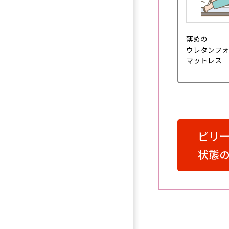
薄めの
ウレタンフォ
マットレス
ビリ
状態