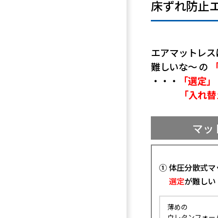
床ずれ防止エ
エアマットレス
難しいな～ の
・・・
「選定」
「入れ替
マッ
① 体圧分散式マ
選定
が難しい
薄めの
ウレタンフォー