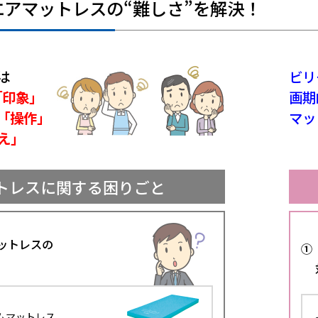
アマットレスの“難しさ”を解決！
は
ビリ
「印象」
画期
「操作」
マッ
え」
トレスに関する困りごと
ットレスの
①
ムマットレス