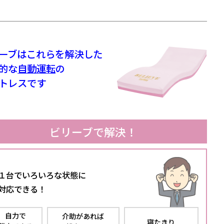
ーブは
これらを解決した
的な
自動運転
の
トレスです
ビリーブで解決！
 １台でいろいろな状態に
対応できる！
自力で
介助があれば
寝たきり