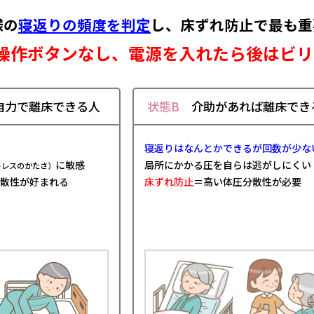
様の
寝返りの頻度を判定
し、
床ずれ防止で最も重
操作ボタンなし、電源を入れたら
後はビリ
力で離床できる人
状態B
介助があれば離床でき
寝返りはなんとかできるが回数が少な
に敏感
局所にかかる圧を自らは逃がしにくい
トレスのかたさ）
散性が好まれる
床ずれ防止
＝高い体圧分散性が必要