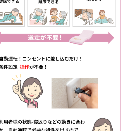
離床できる
離床できる
 自動運転！コンセントに差し込むだけ！
条件設定ｰ
操作
が不要！
 利用者様の状態-寝返りなどの動きに合わ
せ、自動運転で必要な特性を出すので、