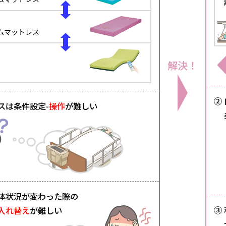
ムマットレス
解決！
②
スは条件設定-
操作
が難しい
身体状況が変わった際の
③
入れ替え
が難しい