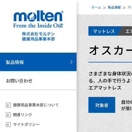
ホーム
製品情報
マ
マットレス
エ
オスカ
製品情報
さまざまな身体状況
る、人の手で行うよ
お問い合わせ
エアマットレス
自分
対象者
健康用品事業本部について
が受
関連リンク
サイトポリシー