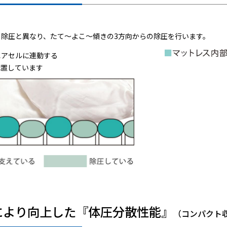
除圧と異なり、たて～よこ～傾きの3方向からの除圧を行います。
エアセルに連動する
配置しています
により向上した『体圧分散性能』
（コンパクト