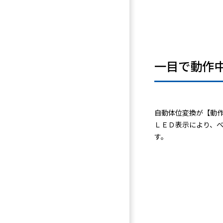
一目で動作
自動体位変換が【動
ＬＥＤ表示により、
す。