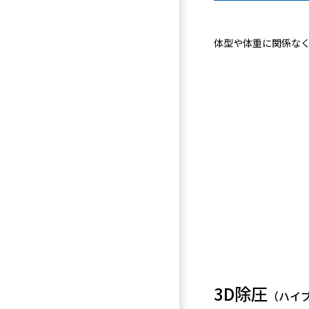
体型や体重に関係な
3D除圧
（ハイ