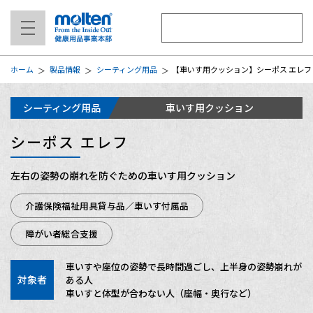
ホーム
製品情報
シーティング用品
【車いす用クッション】シーポス エレフ
シーティング用品
車いす用クッション
シーポス エレフ
左右の姿勢の崩れを防ぐための車いす用クッション
介護保険福祉用具貸与品／車いす付属品
障がい者総合支援
車いすや座位の姿勢で長時間過ごし、上半身の姿勢崩れが
対象者
ある人
車いすと体型が合わない人（座幅・奥行など）