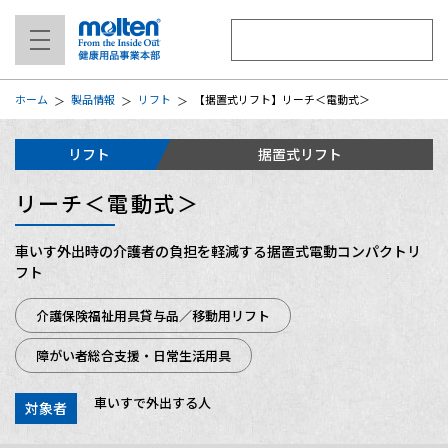
ホーム
製品情報
リフト
【据置式リフト】リーチ＜電動式＞
リフト
据置式リフト
リーチ＜電動式＞
車いす外出時の介護者の負担を軽減する据置式電動コンパクトリ
フト
介護保険福祉用具貸与品／移動用リフト
障がい者総合支援・日常生活用具
車いすで外出する人
対象者