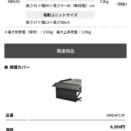
MREAD
52kg
（税抜価格
長さ91×幅90×高さ4～40（無段階）cm
電動ユニットサイズ
長さ37×幅13×高さ68cm
※最大耐荷重（保持）：150kg 最大上昇荷重：120kg
関連用品
保護カバー
品番
MREAPCVF
6,050円
価格