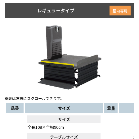
レギュラータイプ
屋内専用
※表は左右にスクロールできます。
品番
サイズ
重量
サイズ
全長108×全幅90cm
テーブルサイズ
30