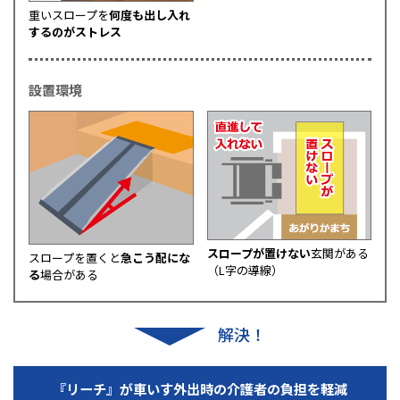
重いスロープを
何度も出し入れ
するのがストレス
設置環境
スロープが置けない
玄関がある
スロープを置くと
急こう配にな
（L字の導線）
る
場合がある
解決！
『リーチ』が車いす外出時の介護者の負担を軽減